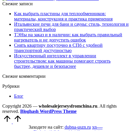
Свежие записи
Как выбрать пластины для теплообменников:
материалы, конструкция и практика применения
Итальянские печи для бани и сауны: стиль, технология и
практический выбор
ТЭНы на заказ и в наличии: как выбрать правильный
нагреватель и не допустить ошибок
Снять квартиру посуточно в СПб с удобной
транспортной доступностью
Искусственный интеллект в управлении
строительством: как машины помогают строить
быстрее, дешевле и безопаснее
Свежие комментарии
Рубрики
Блог
Copyright 2026 —
wholesalejerseysfromchina.ru
. All rights
reserved.
Bloghash WordPress Theme
Прокрутить
вверх
Заходите на сайт:
dubna-uszn.ru
xn----