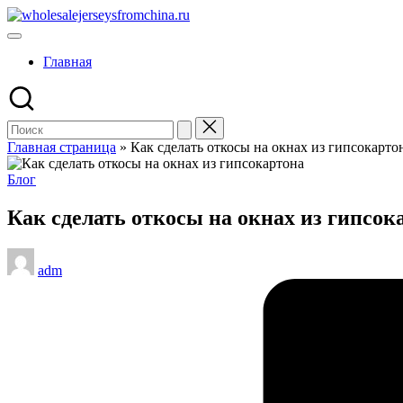
Перейти
wholesalejerseysfromchina.ru
к
содержимому
Главная
Главная страница
»
Как сделать откосы на окнах из гипсокарто
Опубликовано
Блог
в
Как сделать откосы на окнах из гипсок
Запись
adm
от