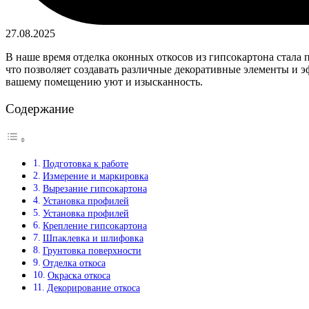
27.08.2025
В наше время отделка оконных откосов из гипсокартона стала 
что позволяет создавать различные декоративные элементы и э
вашему помещению уют и изысканность.
Содержание
Подготовка к работе
Измерение и маркировка
Вырезание гипсокартона
Установка профилей
Установка профилей
Крепление гипсокартона
Шпаклевка и шлифовка
Грунтовка поверхности
Отделка откоса
Окраска откоса
Декорирование откоса