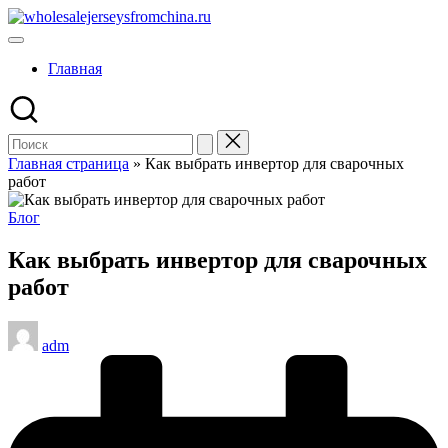
Перейти
wholesalejerseysfromchina.ru
к
содержимому
Главная
Главная страница
»
Как выбрать инвертор для сварочных
работ
Опубликовано
Блог
в
Как выбрать инвертор для сварочных
работ
Запись
adm
от