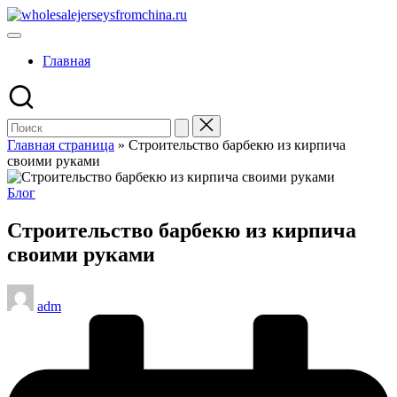
Перейти
wholesalejerseysfromchina.ru
к
содержимому
Главная
Главная страница
»
Строительство барбекю из кирпича
своими руками
Опубликовано
Блог
в
Строительство барбекю из кирпича
своими руками
Запись
adm
от