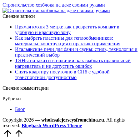
Строительство хозблока на даче своими руками
Свежие записи
Прямая кухня 3 метра: как превратить компакт в
удобную и красивую зону
Как выбрать пластины для теплообменников:
материалы, конструкция и практика применения
Итальянские печи для бани и сауны: стиль, технология и
практический выбор
ТЭНы на заказ и в наличии: как выбрать правильный
нагреватель и не допустить ошибок
Снять квартиру посуточно в СПб с удобной
транспортной доступностью
Свежие комментарии
Рубрики
Блог
Copyright 2026 —
wholesalejerseysfromchina.ru
. All rights
reserved.
Bloghash WordPress Theme
Прокрутить
вверх