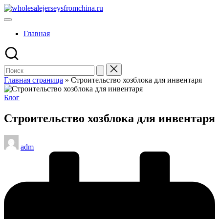
Перейти
wholesalejerseysfromchina.ru
к
содержимому
Главная
Главная страница
»
Строительство хозблока для инвентаря
Опубликовано
Блог
в
Строительство хозблока для инвентаря
Запись
adm
от