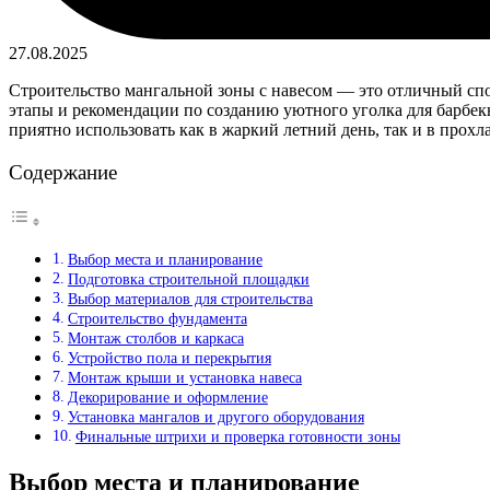
27.08.2025
Строительство мангальной зоны с навесом — это отличный спо
этапы и рекомендации по созданию уютного уголка для барбек
приятно использовать как в жаркий летний день, так и в прохл
Содержание
Выбор места и планирование
Подготовка строительной площадки
Выбор материалов для строительства
Строительство фундамента
Монтаж столбов и каркаса
Устройство пола и перекрытия
Монтаж крыши и установка навеса
Декорирование и оформление
Установка мангалов и другого оборудования
Финальные штрихи и проверка готовности зоны
Выбор места и планирование