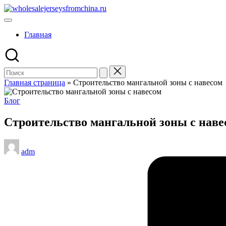
Перейти
wholesalejerseysfromchina.ru
к
содержимому
Главная
Главная страница
»
Строительство мангальной зоны с навесом
Опубликовано
Блог
в
Строительство мангальной зоны с наве
Запись
adm
от