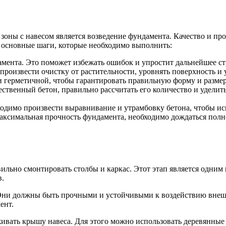
зоны с навесом является возведение фундамента. Качество и пр
 основные шаги, которые необходимо выполнить:
мента. Это поможет избежать ошибок и упростит дальнейшее ст
роизвести очистку от растительности, уровнять поверхность и 
и герметичной, чтобы гарантировать правильную форму и разме
чественный бетон, правильно рассчитать его количество и удели
ходимо произвести выравнивание и утрамбовку бетона, чтобы ис
ксимальная прочность фундамента, необходимо дождаться полн
ильно смонтировать столбы и каркас. Этот этап является одним
в.
Они должны быть прочными и устойчивыми к воздействию внешн
ент.
живать крышу навеса. Для этого можно использовать деревянны