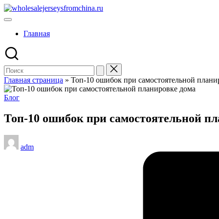
Перейти
wholesalejerseysfromchina.ru
к
содержимому
Главная
Главная страница
»
Топ-10 ошибок при самостоятельной плани
Опубликовано
Блог
в
Топ-10 ошибок при самостоятельной пл
Запись
adm
от