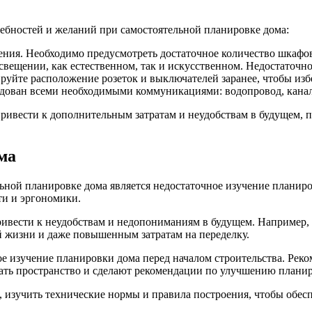
ебностей и желаний при самостоятельной планировке дома:
ения. Необходимо предусмотреть достаточное количество шкафов
свещении, как естественном, так и искусственном. Недостаточ
уйте расположение розеток и выключателей заранее, чтобы изб
удован всеми необходимыми коммуникациями: водопровод, канали
привести к дополнительным затратам и неудобствам в будущем,
ма
ной планировке дома является недостаточное изучение планиро
ти и эргономики.
ривести к неудобствам и недопониманиям в будущем. Например,
й жизни и даже повышенным затратам на переделку.
е изучение планировки дома перед началом строительства. Реко
вать пространство и сделают рекомендации по улучшению плани
 изучить технические нормы и правила построения, чтобы обес