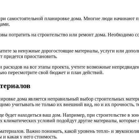
и самостоятельной планировке дома. Многие люди начинают про
дами.
товы потратить на строительство или ремонт дома. Необходимо с
атите за ненужные дорогостоящие материалы, услуги или дополн
кт придется приостановить.
ан расходов на все этапы проекта, учтите возможные непредвид
ьно пересмотрите свой бюджет и план действий.
териалов
ировке дома является неправильный выбор строительных матери
имо учитывать не только их внешний вид, но и их прочность, т
е будет находиться ваш дом. Например, при строительстве в зо
лых климатических условий подойдут другие материалы, которы
материалов. Важно понимать, какой уровень тепло- и звукоизол
 и какая у него стоимость.